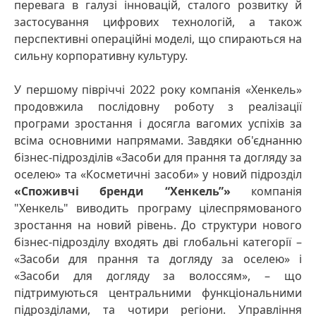
перевага в галузі інновацій, сталого розвитку й
застосування цифрових технологій, а також
перспективні операційні моделі, що спираються на
сильну корпоративну культуру.
У першому півріччі 2022 року компанія «Хенкель»
продовжила послідовну роботу з реалізації
програми зростання і досягла вагомих успіхів за
всіма основними напрямами. Завдяки об'єднанню
бізнес-підрозділів «Засоби для прання та догляду за
оселею» та «Косметичні засоби» у новий підрозділ
«Споживчі бренди “Хенкель”»
компанія
"Хенкель" виводить програму цілеспрямованого
зростання на новий рівень. До структури нового
бізнес-підрозділу входять дві глобальні категорії –
«Засоби для прання та догляду за оселею» і
«Засоби для догляду за волоссям», – що
підтримуються центральними функціональними
підрозділами, та чотири регіони. Управління