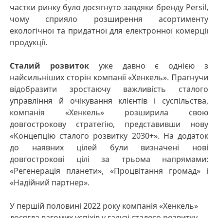
частки ринку було досягнуто завдяки бренду Persil,
чому сприяло розширення асортименту
екологічної та придатної для електронної комерції
продукції.
Сталий розвиток
уже давно є однією з
найсильніших сторін компанії «Хенкель». Прагнучи
відобразити зростаючу важливість сталого
управління й очікування клієнтів і суспільства,
компанія «Хенкель» розширила свою
довгострокову стратегію, представивши нову
«Концепцію сталого розвитку 2030+». На додаток
до наявних цілей були визначені нові
довгострокові цілі за трьома напрямами:
«Регенерація планети», «Процвітання громад» і
«Надійний партнер».
У першій половині 2022 року компанія «Хенкель»
досягла вагомих успіхів у галузі сталого розвитку.