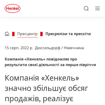
Skip to main content
Skip to footer
quick
search
Пошук
Ме
Пресцентр
Пресрелізи та прескіти
15 серп. 2022 р.
Дюссельдорф / Німеччина
Компанія «Хенкель» повідомляє про
результати своєї діяльності за перше півріччя
Компанія «Хенкель»
значно збільшує обсяг
продажів, реалізує