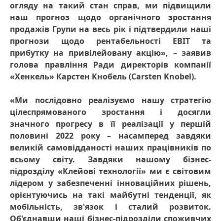
огляду на такий стан справ, ми підвищили
наш прогноз щодо органічного зростання
продажів Групи на весь рік і підтвердили наші
прогнози щодо рентабельності EBIT та
прибутку на привілейовану акцію», – заявив
голова правління Ради директорів компанії
«Хенкель» Карстен Кнобель
(Carsten Knobel).
«Ми послідовно реалізуємо нашу стратегію
цілеспрямованого зростання і досягли
значного прогресу в її реалізації у першій
половині 2022 року – насамперед завдяки
великій самовідданості наших працівників по
всьому світу. Завдяки нашому бізнес-
підрозділу «Клейові технології» ми є світовим
лідером у забезпеченні інноваційних рішень,
орієнтуючись на такі майбутні тенденції, як
мобільність, зв'язок і сталий розвиток.
Об'єднавши наші бізнес-підрозділи споживчих