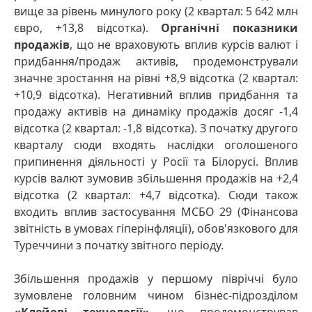
вище за рівень минулого року (2 квартал: 5 642 млн
євро, +13,8 відсотка).
Органічні показники
продажів
, що не враховують вплив курсів валют і
придбання/продаж активів, продемонстрували
значне зростання на рівні +8,9 відсотка (2 квартал:
+10,9 відсотка). Негативний вплив придбання та
продажу активів на динаміку продажів досяг -1,4
відсотка (2 квартал: -1,8 відсотка). З початку другого
кварталу сюди входять наслідки оголошеного
припинення діяльності у Росії та Білорусі. Вплив
курсів валют зумовив збільшення продажів на +2,4
відсотка (2 квартал: +4,7 відсотка). Сюди також
входить вплив застосування МСБО 29 (Фінансова
звітність в умовах гіперінфляції), обов'язкового для
Туреччини з початку звітного періоду.
Збільшення продажів у першому півріччі було
зумовлене головним чином бізнес-підрозділом