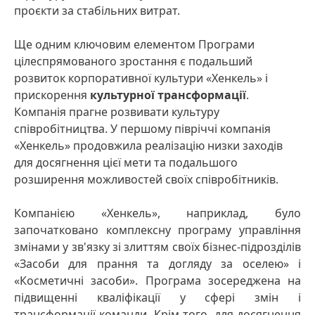
проєкти за стабільних витрат.
Ще одним ключовим елементом Програми
цілеспрямованого зростання є подальший
розвиток корпоративної культури «Хенкель» і
прискорення
культурної трансформації
.
Компанія прагне розвивати культуру
співробітництва. У першому півріччі компанія
«Хенкель» продовжила реалізацію низки заходів
для досягнення цієї мети та подальшого
розширення можливостей своїх співробітників.
Компанією «Хенкель», наприклад, було
започатковано комплексну програму управління
змінами у зв'язку зі злиттям своїх бізнес-підрозділів
«Засоби для прання та догляду за оселею» і
«Косметичні засоби». Програма зосереджена на
підвищенні кваліфікації у сфері змін і
трансформації команди. Крім того, для досягнення