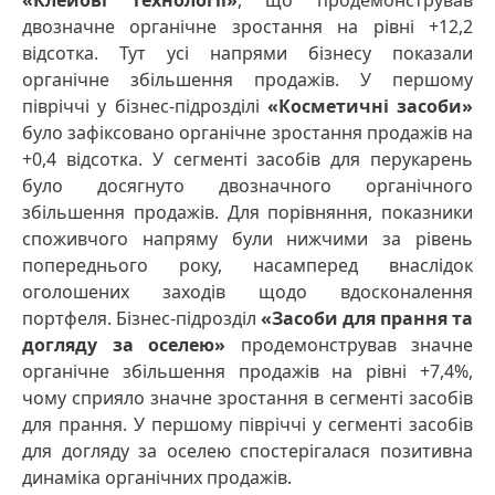
«Клейові технології»
, що продемонстрував
двозначне органічне зростання на рівні +12,2
відсотка. Тут усі напрями бізнесу показали
органічне збільшення продажів. У першому
півріччі у бізнес-підрозділі
«Косметичні засоби»
було зафіксовано органічне зростання продажів на
+0,4 відсотка. У сегменті засобів для перукарень
було досягнуто двозначного органічного
збільшення продажів. Для порівняння, показники
споживчого напряму були нижчими за рівень
попереднього року, насамперед внаслідок
оголошених заходів щодо вдосконалення
портфеля. Бізнес-підрозділ
«Засоби для прання та
догляду за оселею»
продемонстрував значне
органічне збільшення продажів на рівні +7,4%,
чому сприяло значне зростання в сегменті засобів
для прання. У першому півріччі у сегменті засобів
для догляду за оселею спостерігалася позитивна
динаміка органічних продажів.