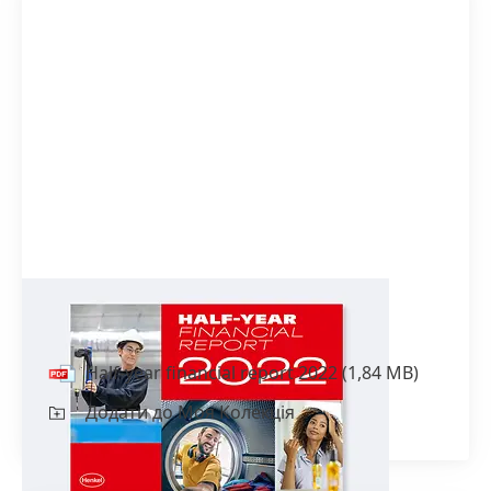
Half-year financial report 2022
Half-year financial report 2022
(1,84 MB)
Додати до Моя Колекція