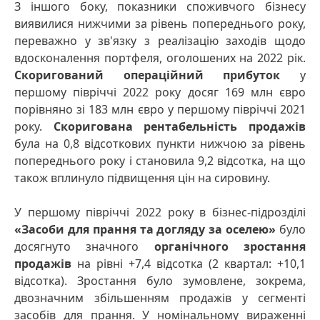
З іншого боку, показники споживчого бізнесу
виявилися нижчими за рівень попереднього року,
переважно у зв'язку з реалізацію заходів щодо
вдосконалення портфеля, оголошених на 2022 рік.
Скоригований операційний прибуток
у
першому півріччі 2022 року досяг 169 млн євро
порівняно зі 183 млн євро у першому півріччі 2021
року.
Скоригована рентабельність продажів
була на 0,8 відсоткових пункти нижчою за рівень
попереднього року і становила 9,2 відсотка, на що
також вплинуло підвищення цін на сировину.
У першому півріччі 2022 року в бізнес-підрозділі
«Засоби для прання та догляду за оселею»
було
досягнуто значного
органічного зростання
продажів
на рівні +7,4 відсотка (2 квартал: +10,1
відсотка). Зростання було зумовлене, зокрема,
двозначним збільшенням продажів у сегменті
засобів для прання. У номінальному вираженні