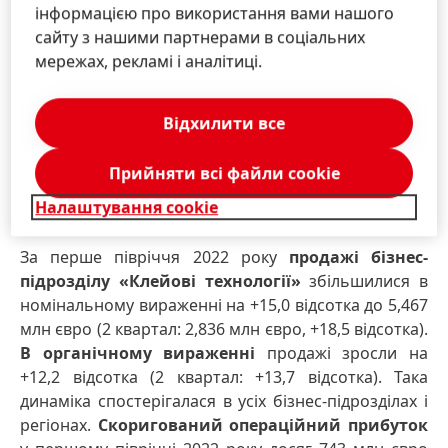
року: -292 млн євро). Ця динаміка також охоплює
інформацією про використання вами нашого
витрати у розмірі близько 430 млн євро в межах
сайту з нашими партнерами в соціальних
програми викупівлі акцій, що стартувала в лютому
мережах, рекламі і аналітиці.
2022 року, а також виплати дивідендів у розмірі
близько 800 млн євро у другому кварталі.
Відхилити все
Результати діяльності бізнес-
Прийняти всі файли сookie
підрозділів у першій половині
2022 року
Налаштування cookie
За перше півріччя 2022 року
продажі
бізнес-
підрозділу «Клейові технології»
збільшилися в
номінальному вираженні на +15,0 відсотка до 5,467
млн євро (2 квартал: 2,836 млн євро, +18,5 відсотка).
В органічному вираженні
продажі зросли на
+12,2 відсотка (2 квартал: +13,7 відсотка). Така
динаміка спостерігалася в усіх бізнес-підрозділах і
регіонах.
Скоригований операційний прибуток