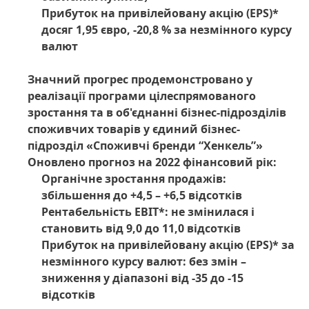
Прибуток на привілейовану акцію
(EPS)*
досяг 1,95 євро, -20,8 % за незмінного курсу
валют
Значний прогрес продемонстровано у
реалізації програми цілеспрямованого
зростання та в об'єднанні бізнес-підрозділів
споживчих товарів у єдиний бізнес-
підрозділ «Споживчі бренди “Хенкель”»
Оновлено прогноз на 2022 фінансовий рік:
Органічне зростання продажів:
збільшення до +4,5 – +6,5 відсотків
Рентабельність EBIT*: не змінилася і
становить від 9,0 до 11,0 відсотків
Прибуток на привілейовану акцію
(EPS)* за
незмінного курсу валют: без змін –
зниження у діапазоні від -35 до -15
відсотків