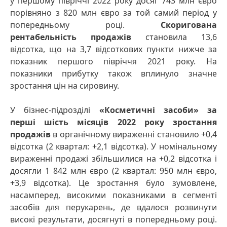
у першому півріччі 2022 року досяг 743 млн євро
порівняно з 820 млн євро за той самий період у
попередньому році.
Скоригована
рентабельність продажів
становила 13,6
відсотка, що на 3,7 відсоткових пункти нижче за
показник першого півріччя 2021 року. На
показники прибутку також вплинуло значне
зростання цін на сировину.
У бізнес-підрозділі
«Косметичні засоби»
за
перші шість місяців 2022 року зростання
продажів
в органічному вираженні становило +0,4
відсотка (2 квартал: +2,1 відсотка). У номінальному
вираженні продажі збільшилися на +0,2 відсотка і
досягли 1 842 млн євро (2 квартал: 950 млн євро,
+3,9 відсотка). Це зростання було зумовлене,
насамперед, високими показниками в сегменті
засобів для перукарень, де вдалося розвинути
високі результати, досягнуті в попередньому році.