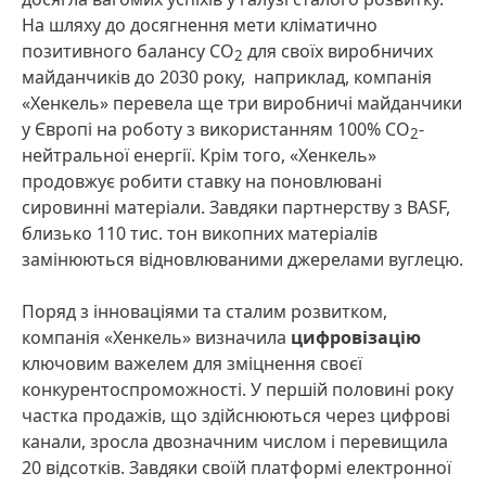
На шляху до досягнення мети кліматично
позитивного балансу CO
для своїх виробничих
2
майданчиків до 2030 року, наприклад, компанія
«Хенкель» перевела ще три виробничі майданчики
у Європі на роботу з використанням 100% CO
-
2
нейтральної енергії. Крім того, «Хенкель»
продовжує робити ставку на поновлювані
сировинні матеріали. Завдяки партнерству з BASF,
близько 110 тис. тон викопних матеріалів
замінюються відновлюваними джерелами вуглецю.
Поряд з інноваціями та сталим розвитком,
компанія «Хенкель» визначила
цифровізацію
ключовим важелем для зміцнення своєї
конкурентоспроможності. У першій половині року
частка продажів, що здійснюються через цифрові
канали, зросла двозначним числом і перевищила
20 відсотків. Завдяки своїй платформі електронної