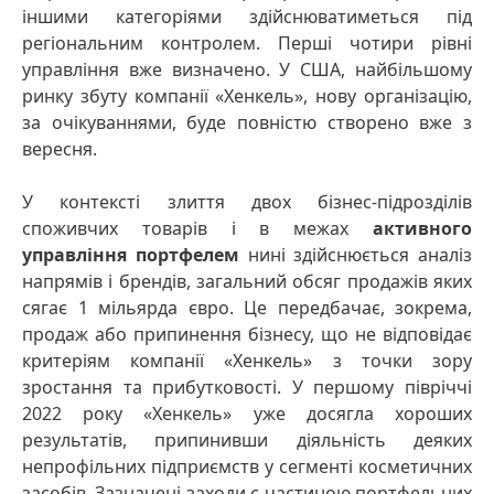
іншими категоріями здійснюватиметься під
регіональним контролем. Перші чотири рівні
управління вже визначено. У США, найбільшому
ринку збуту компанії «Хенкель», нову організацію,
за очікуваннями, буде повністю створено вже з
вересня.
У контексті злиття двох бізнес-підрозділів
споживчих товарів і в межах
активного
управління портфелем
нині здійснюється аналіз
напрямів і брендів, загальний обсяг продажів яких
сягає 1 мільярда євро. Це передбачає, зокрема,
продаж або припинення бізнесу, що не відповідає
критеріям компанії «Хенкель» з точки зору
зростання та прибутковості. У першому півріччі
2022 року «Хенкель» уже досягла хороших
результатів, припинивши діяльність деяких
непрофільних підприємств у сегменті косметичних
засобів. Зазначені заходи є частиною портфельних