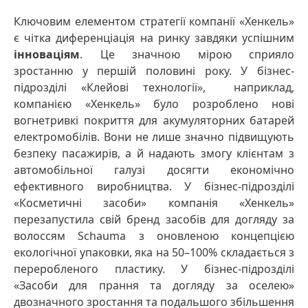
Ключовим елементом стратегії компанії «Хенкель»
є чітка диференціація на ринку завдяки успішним
інноваціям
. Це значною мірою сприяло
зростанню у першій половині року. У бізнес-
підрозділі «Клейові технології», наприклад,
компанією «Хенкель» було розроблено нові
вогнетривкі покриття для акумуляторних батарей
електромобілів. Вони не лише значно підвищують
безпеку пасажирів, а й надають змогу клієнтам з
автомобільної галузі досягти економічно
ефективного виробництва. У бізнес-підрозділі
«Косметичні засоби» компанія «Хенкель»
перезапустила свій бренд засобів для догляду за
волоссям Schauma з оновленою концепцією
екологічної упаковки, яка на 50–100% складається з
переробленого пластику. У бізнес-підрозділі
«Засоби для прання та догляду за оселею»
двозначного зростання та подальшого збільшення