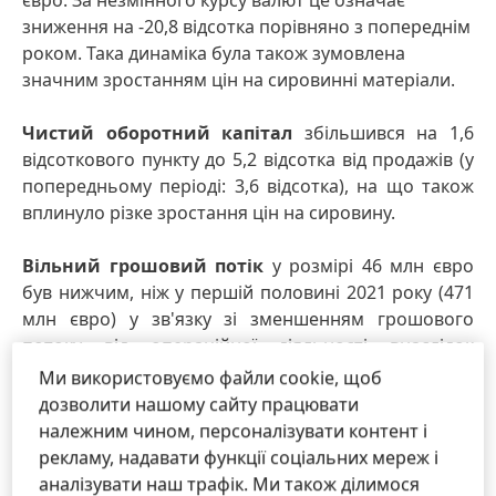
євро. За незмінного курсу валют це означає
зниження на -20,8 відсотка порівняно з попереднім
роком. Така динаміка була також зумовлена ​​
значним зростанням цін на сировинні матеріали.
Чистий оборотний капітал
збільшився на 1,6
відсоткового пункту до 5,2 відсотка від продажів (у
попередньому періоді: 3,6 відсотка), на що також
вплинуло різке зростання цін на сировину.
Вільний грошовий потік
у розмірі 46 млн євро
був нижчим, ніж у першій половині 2021 року (471
млн євро) у зв'язку зі зменшенням грошового
потоку від операційної діяльності внаслідок
нижчого операційного прибутку та збільшення
Ми використовуємо файли cookie, щоб
чистого оборотного капіталу.
дозволити нашому сайту працювати
належним чином, персоналізувати контент і
Станом на 30 червня 2022 року
чиста фінансова
рекламу, надавати функції соціальних мереж і
позиція
становила -1 441 млн євро (31 грудня 2021
аналізувати наш трафік. Ми також ділимося