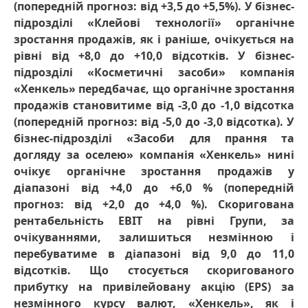
(попередній прогноз: від +3,5 до +5,5%). У бізнес-
підрозділі «Клейові технології» органічне
зростання продажів, як і раніше, очікується на
рівні від +8,0 до +10,0 відсотків. У бізнес-
підрозділі «Косметичні засоби» компанія
«Хенкель» передбачає, що органічне зростання
продажів становитиме від -3,0 до -1,0 відсотка
(попередній прогноз: від -5,0 до -3,0 відсотка). У
бізнес-підрозділі «Засоби для прання та
догляду за оселею» компанія «Хенкель» нині
очікує органічне зростання продажів у
діапазоні від +4,0 до +6,0 %
(попередній
прогноз: від +2,0 до +4,0 %). Скоригована
рентабельність EBIT на рівні Групи, за
очікуваннями, залишиться незмінною і
перебуватиме в діапазоні від 9,0 до 11,0
відсотків. Що стосується скоригованого
прибутку на привілейовану акцію
(EPS) за
незмінного курсу валют, «Хенкель», як і