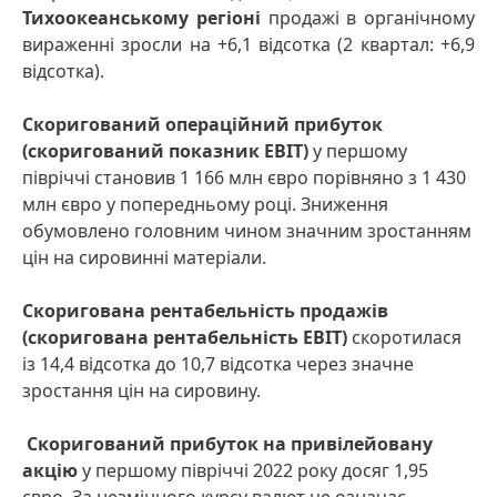
Тихоокеанському регіоні
продажі в органічному
вираженні зросли на +6,1 відсотка (2 квартал: +6,9
відсотка).
Скоригований операційний прибуток
(скоригований показник EBIT)
у першому
півріччі становив 1 166 млн євро порівняно з 1 430
млн євро у попередньому році. Зниження
обумовлено головним чином значним зростанням
цін на сировинні матеріали.
Скоригована рентабельність продажів
(скоригована рентабельність EBIT)
скоротилася
із 14,4 відсотка до 10,7 відсотка через значне
зростання цін на сировину.
Скоригований прибуток на привілейовану
акцію
у першому півріччі 2022 року досяг 1,95