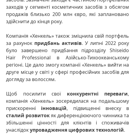
заходів у сегменті косметичних засобів з обсягом
продажів близько 200 млн євро, які заплановано
здійснити до кінця року.
Компанія «Хенкель» також зміцнила свій портфель
за рахунок
придбань активів
. У липні 2022 року
було завершено придбання підрозділу Shiseido
Hair Professional в Азійсько-Тихоокеанському
регіоні. Це дало змогу компанії «Хенкель» вийти на
друге місце у світі у сфері професійних засобів для
догляду за волоссям.
Щоб посилити свої
конкурентні переваги
,
компанія «Хенкель» зосередилася на подальшому
прискоренні
інновацій
, підвищенні внеску в
сталий розвиток
як диференціюючого чинника та
збільшенні цінності для клієнтів і споживачів
унаслідок
упровадження цифрових технологій
.