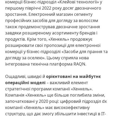
комерції бізнес-підрозділ «Клейові технології» у
першому півріччі 2022 року досяг двозначного
зростання. Електронний магазин сегменту
професійних засобів для догляду за волоссям
також продемонстрував двозначне зростання
завдяки розширеному асортименту брендів і
продуктів. Крім того, «Хенкель» продовжує
розширювати свої пропозиції для електронної
комерції у бізнес-підрозділі «Засоби для прання та
догляду за оселею». Цьому сприяла нова
інтегрована технічна платформа RAQN.
Ощадливі, швидкі й
орієнтовані на майбутнє
операційні моделі
– важливий елемент
стратегічної програми компанії «Хенкель».
Компанія «Хенкель» ще більше поглибила зміни,
започатковані у 2020 році: цифровий підрозділ dx
компанії «Хенкель» має високоефективну
структуру, що дає змогу збільшити інвестиції в ІТ-