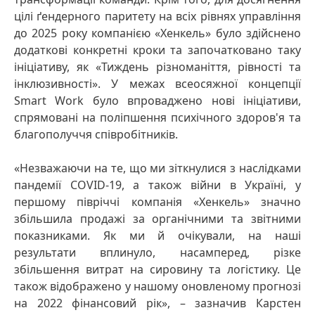
цілі ґендерного паритету на всіх рівнях управління
до 2025 року компанією «Хенкель» було здійснено
додаткові конкретні кроки та започатковано таку
ініціативу, як «Тиждень різноманіття, рівності та
інклюзивності». У межах всеосяжної концепції
Smart Work було впроваджено нові ініціативи,
спрямовані на поліпшення психічного здоров'я та
благополуччя співробітників.
«Незважаючи на те, що ми зіткнулися з наслідками
пандемії COVID-19, а також війни в Україні, у
першому півріччі компанія «Хенкель» значно
збільшила продажі за органічними та звітними
показниками. Як ми й очікували, на наші
результати вплинуло, насамперед, різке
збільшення витрат на сировину та логістику. Це
також відображено у нашому оновленому прогнозі
на 2022 фінансовий рік», – зазначив Карстен