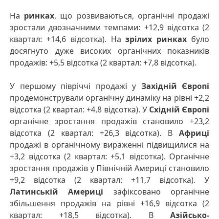
На
ринках
, що розвиваються, органічні продажі
зростали двозначними темпами: +12,9 відсотка (2
квартал: +14,6 відсотка). На
зрілих ринках
було
досягнуто дуже високих органічних показників
продажів: +5,5 відсотка (2 квартал: +7,8 відсотка).
У першому півріччі продажі у
Західній Європі
продемонстрували органічну динаміку на рівні +2,2
відсотка (2 квартал: +4,8 відсотка). У
Східній Європі
органічне зростання продажів становило +23,2
відсотка (2 квартал: +26,3 відсотка). В
Африці
продажі в органічному вираженні підвищилися на
+3,2 відсотка (2 квартал: +5,1 відсотка). Органічне
зростання продажів у Північній Америці становило
+9,2 відсотка (2 квартал: +11,7 відсотка). У
Латинській Америці
зафіксовано органічне
збільшення продажів на рівні +16,9 відсотка (2
квартал: +18,5 відсотка). В
Азійсько-