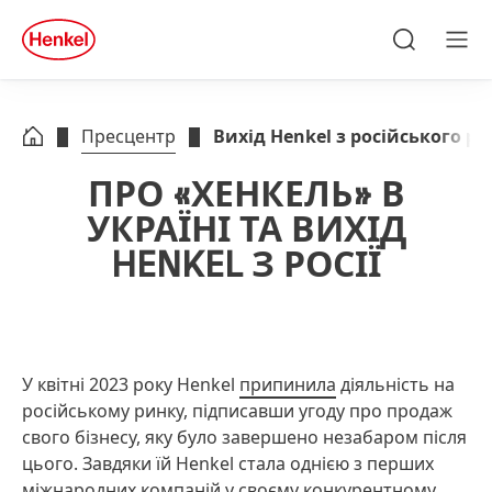
Skip to main content
Skip to footer
quick
search
Пошук
Ме
Пресцентр
Вихід Henkel з російського р
ПРО «ХЕНКЕЛЬ» В
УКРАЇНІ ТА ВИХІД
HENKEL З РОСІЇ
У квітні 2023 року Henkel
припинила
діяльність на
російському ринку, підписавши угоду про продаж
свого бізнесу, яку було завершено незабаром після
цього. Завдяки їй Henkel стала однією з перших
міжнародних компаній у своєму конкурентному