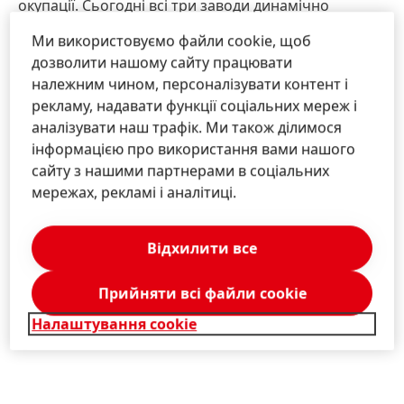
окупації. Сьогодні всі три заводи динамічно
розвиваються завдяки інвестиціям компанії, що
Ми використовуємо файли cookie, щоб
спрямовані на розширення, модернізацію та
дозволити нашому сайту працювати
впровадження нової продукції. Починаючи з 2022-
належним чином, персоналізувати контент і
го «Хенкель» інвестувала в український бізнес
рекламу, надавати функції соціальних мереж і
приблизно 1,5 млн євро. Таку саму суму
аналізувати наш трафік. Ми також ділимося
заплановано спрямувати на інвестиційні проєкти
інформацією про використання вами нашого
протягом 2024 року. «Хенкель» продовжить
сайту з нашими партнерами в соціальних
інвестувати в розвиток українського бізнесу
мережах, рекламі і аналітиці.
компанії, створювати робочі місця, виплачувати
зарплати та сплачувати податки в Україні, а також
продовжувати виконувати свої зобов’язання перед
Відхилити все
Україною.
Прийняти всі файли сookie
Налаштування cookie