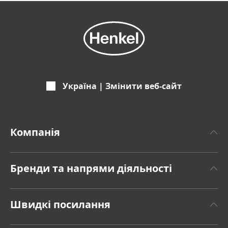
Україна | Змінити веб-сайт
Компанія
Про Хенкель
Бренди та напрями діяльності
Бренд Henkel
«Henkel Клейові технології» Henkel Adhesive
Факти та цифри
Швидкі посилання
Technologies
Пресрелізи