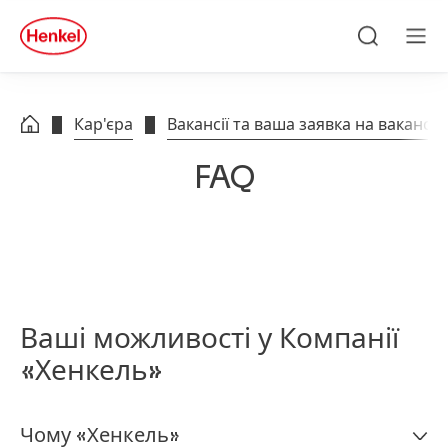
Skip to main content
Skip to footer
quick
search
Пошук
Ме
Кар'єра
Вакансії та ваша заявка на вакансію
FAQ
Ваші можливості у Компанії
«Хенкель»
Чому «Хенкель»