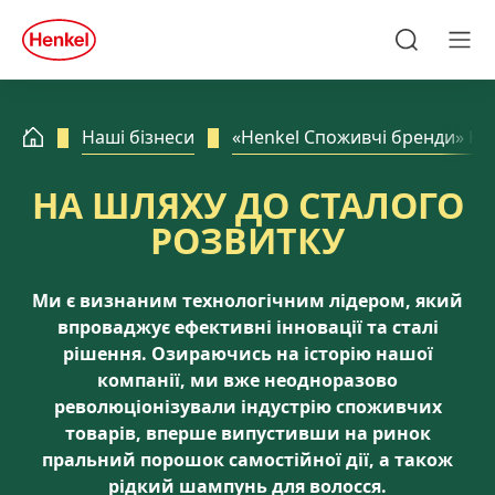
Skip to main content
Skip to footer
quick
search
Пошук
Ме
Наші бізнеси
«Henkel Споживчі бренди» He
НА ШЛЯХУ ДО СТАЛОГО
РОЗВИТКУ
Ми є визнаним технологічним лідером, який
впроваджує ефективні інновації та сталі
рішення. Озираючись на історію нашої
компанії, ми вже неодноразово
революціонізували індустрію споживчих
товарів, вперше випустивши на ринок
пральний порошок самостійної дії, а також
рідкий шампунь для волосся.