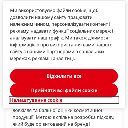
Ми використовуємо файли cookie, щоб
дозволити нашому сайту працювати
належним чином, персоналізувати контент і
рекламу, надавати функції соціальних мереж і
аналізувати наш трафік. Ми також ділимося
інформацією про використання вами нашого
сайту з нашими партнерами в соціальних
мережах, рекламі і аналітиці.
ECO BEAUTY SCORE
Відхилити все
Компанія «Хенкель» разом з іншими
компаніями розпочала глобальну співпрацю
Прийняти всі файли сookie
з метою спільної розробки
Налаштування cookie
загальногалузевої системи оцінки впливу на
довкілля та бальної оцінки косметичної
продукції. Метою є спільна розробка підходу,
який буде орієнтований на бренд і