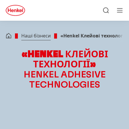
Skip to main content
Skip to footer
quick
search
Пошук
Ме
Наші бізнеси
«Henkel Клейові технології»
«HENKEL КЛЕЙОВІ
ТЕХНОЛОГІЇ»
HENKEL ADHESIVE
TECHNOLOGIES