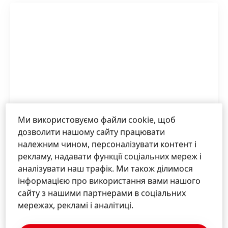
Ми використовуємо файли cookie, щоб
дозволити нашому сайту працювати
належним чином, персоналізувати контент і
рекламу, надавати функції соціальних мереж і
аналізувати наш трафік. Ми також ділимося
Аерокосмічна галузь
інформацією про використання вами нашого
сайту з нашими партнерами в соціальних
мережах, рекламі і аналітиці.
NEXT.HENKEL-ADHESIVES.UA