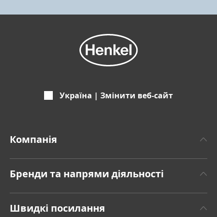
Україна | Змінити веб-сайт
Компанія
Про Хенкель
Бренди та напрями діяльності
Бренд Henkel
«Henkel Клейові технології» Henkel Adhesive
Факти та цифри
Швидкі посилання
Technologies