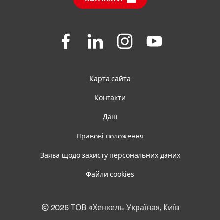
Центр завантажень
FAQ
Join
Join
Join
Join
us
us
us
us
on
on
on
on
Facebook
LinkedIn
Instagram
YouTube
Карта сайта
Контакти
Дані
Правові положення
Заява щодо захисту персональних даних
Файли сookies
встановити фільтри
© 2026 ТОВ «Хенкель Україна», Київ