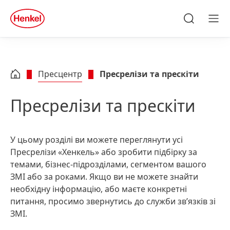
Skip to main content
Skip to footer
quick
search
Пошук
Ме
Пресцентр
Пресрелізи та прескіти
labelFilterOptionsLang
Пресрелізи та прескіти
Пошук
У цьому розділі ви можете переглянути усі
Пресрелізи «Хенкель» або зробити підбірку за
темами, бізнес-підрозділами, сегментом вашого
ЗМІ або за роками. Якщо ви не можете знайти
необхідну інформацію, або маєте конкретні
питання, просимо звернутись до служби зв’язків зі
Теми
ЗМІ.