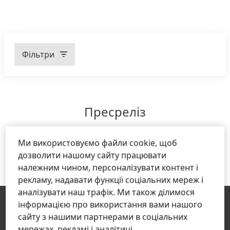
Бізнес-підрозділи
Підрозділи пресцентру
Фільтри
Рік
Пресреліз
Редакційна категорія
Ми використовуємо файли cookie, щоб
ЗАВАНТАЖИТИ БІЛЬШЕ ПРЕСРЕЛІЗІВ
дозволити нашому сайту працювати
належним чином, персоналізувати контент і
рекламу, надавати функції соціальних мереж і
аналізувати наш трафік. Ми також ділимося
інформацією про використання вами нашого
сайту з нашими партнерами в соціальних
мережах, рекламі і аналітиці.