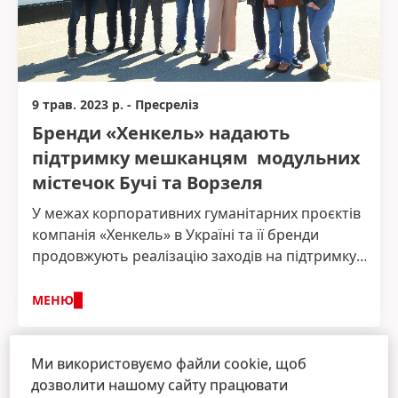
9 трав. 2023 р.
-
Пресреліз
Бренди «Хенкель» надають
підтримку мешканцям модульних
містечок Бучі та Ворзеля
У межах корпоративних гуманітарних проєктів
компанія «Хенкель» в Україні та її бренди
продовжують реалізацію заходів на підтримку
постраждалих від війни українців. Спільно з
партнерами «Епіцентр К» та «Імперія-Холдинг»
МЕНЮ
було надано допомогу внутрішньо
переміщеним особам, що проживають у
1 / 13
модульних містечках Бучі та Ворзеля.
Ми використовуємо файли cookie, щоб
дозволити нашому сайту працювати