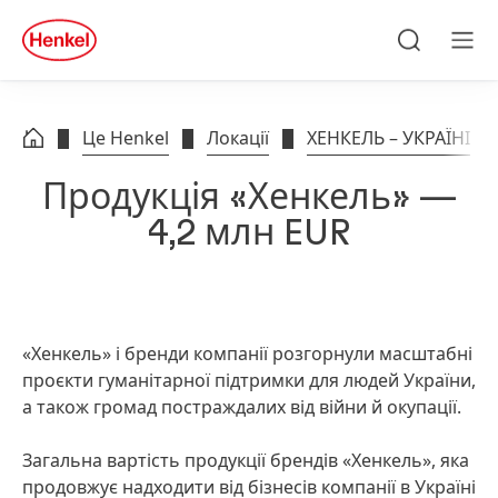
Skip to main content
Skip to footer
quick
search
Пошук
Ме
Це Henkel
Локації
ХЕНКЕЛЬ – УКРАЇНІ
Продукція «Хенкель» —
4,2 млн EUR
«Хенкель» і бренди компанії розгорнули масштабні
проєкти гуманітарної підтримки для людей України,
а також громад постраждалих від війни й окупації.
Загальна вартість продукції брендів «Хенкель», яка
продовжує надходити від бізнесів компанії в Україні