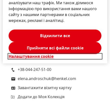
Низький
аналізувати наш трафік. Ми також ділимося
інформацією про використання вами нашого
Додати до Моя Колекція
сайту з нашими партнерами в соціальних
мережах, рекламі і аналітиці.
Відхилити все
Олена
Андрощук
Керівник відділу корпоративних комунікацій
Прийняти всі файли сookie
компанії «Хенкель» в Україні
Налаштування cookie
Київ, вул. Петра Сагайдачного, 1
+38-044-247-51-00
elena.androschuk@henkel.com
Завантажити візитну картку
Додати до Моя Колекція