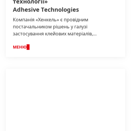
технології»
Adhesive Technologies
Компанія «Хенкель» є провідним
постачальником рішень у галузі
застосування клейових матеріалів,
герметиків і функціональних покриттів у
світовому масштабі.
МЕНЮ