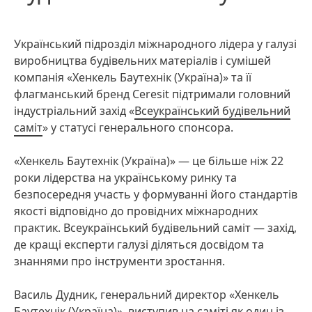
Український підрозділ міжнародного лідера у галузі
виробництва будівельних матеріалів і сумішей
компанія «Хенкель Баутехнік (Україна)» та її
флагманський бренд Ceresit підтримали головний
індустріальний захід «
Всеукраїнський будівельний
саміт
» у статусі генерального спонсора.
«Хенкель Баутехнік
(Україна)» — це більше ніж 22
роки лідерства на українському ринку та
безпосередня участь у формуванні його стандартів
якості відповідно до провідних міжнародних
практик. Всеукраїнський будівельний саміт — захід,
де кращі експерти галузі діляться досвідом та
знаннями про інструменти зростання.
Василь Дудник, генеральний директор «Хенкель
Баутехнік
(Україна)», виступив на саміті як один із