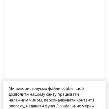
Василь Дудник
Ми використовуємо файли cookie, щоб
дозволити нашому сайту працювати
Високий
належним чином, персоналізувати контент і
рекламу, надавати функції соціальних мереж і