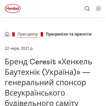
Skip to main content
Skip to footer
quick
search
Пошук
Ме
Пресцентр
Пресрелізи та прескіти
22 черв. 2021 р.
Бренд Ceresit «Хенкель
Баутехнік
(Україна)» —
генеральний спонсор
Всеукраїнського
будівельного саміту