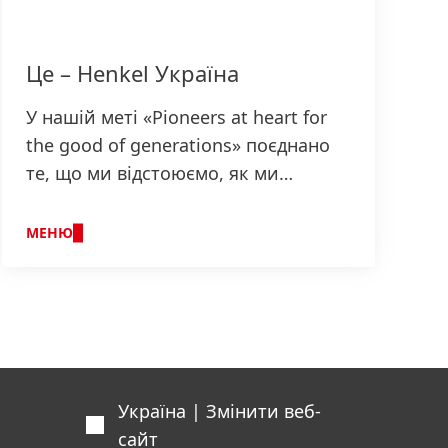
Це – Henkel Україна
У нашій меті «Pioneers at heart for
the good of generations» поєднано
те, що ми відстоюємо, як ми
працюємо, і це є основою нашої
стратегії.
МЕНЮ
Україна | Змінити веб-
сайт