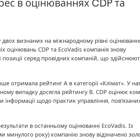
рес в оцінюваннях CDP та
 у двох визнаних на міжнародному рівні оцінюванн
іх оцінювань CDP та EcoVadis компанія знову
ї позиції серед провідних компаній, що здійснюю
рше отримала
рейтинг A в категорії «Клімат»
. У н
ному випадку досягла
рейтингу B
. CDP оцінює ком
ми інформації щодо практик управління, пов’язаних
результати в останньому
оцінюванні EcoVadis
. Із
ми минулого року) компанію знову відзначено
зол