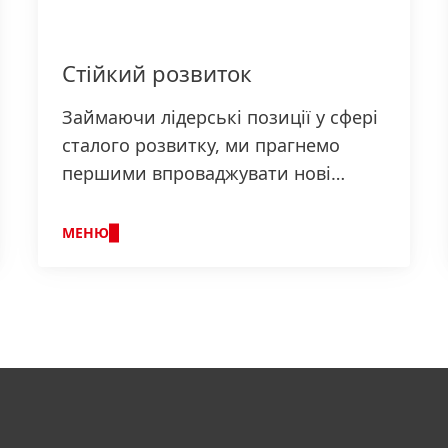
Стійкий розвиток
Займаючи лідерські позиції у сфері
сталого розвитку, ми прагнемо
першими впроваджувати нові
рішення і при цьому, як і раніше,
здійснювати свою діяльність з
МЕНЮ
належною відповідальністю та
примножувати економічний успіх
компанії.