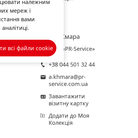
рацювати належним
них мереж і
истання вами
 аналітиці.
Олена
Хмара
и всі файли сookie
Агенція «PR-Service»
+38 044 501 32 44
a.khmara@pr-
service.com.ua
Завантажити
візитну картку
Додати до Моя
Колекція