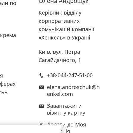
Олена
Андрощук
али по
Керівник відділу
корпоративних
комунікацій компанії
окрема
«Хенкель» в Україні
Київ, вул. Петра
Сагайдачного, 1
+38-044-247-51-00
тя
сферах
elena.androschuk@h
ть».
enkel.com
Завантажити
візитну картку
Додати до Моя
Колекція