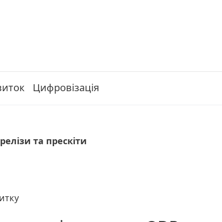
виток
Цифровізація
релізи та прескіти
итку