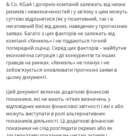
& Co. KGaA і дочірніх компаній залежать від низки
ризиків і невизначеностей і у зв'язку з цим можуть
суттєво відрізнятися
(як у позитивний, так і в
негативний бік) від даних, наведених у прогнозних
заявах. Багато з цих факторів не залежать від
компанії «Хенкель» і не піддаються точній
попередній оцінці. Серед цих факторів – майбутня
економічна ситуація і дії конкурентів та інших
гравців на ринках. «Хенкель» не планує і не
зобов'язується оновлювати прогнозні заяви в
цьому документі.
Цей документ включає додаткові фінансові
показники, які не мають чітких визначень у
відповідних межах фінансової звітності і які є або
можуть виступати в ролі альтернативних
показників діяльності. Ці додаткові фінансові
показники не слід розглядати окремо або як
альтернативу показникам чистих активів і