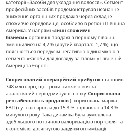
категорії «Засоби для укладання волосся». Сегмент
професійних засобів продемонстрував незначне
зниження органічних продажів через складне
споживче середовище, особливо в регіоні Північна
Америка. У напрямі
«Інші споживчі
бізнеси»
органічні продажі в першому півріччі
зменшилися на 4,2 % (другий квартал: -1,7 %), що
пояснюється передусім негативною динамікою в
сегменті «Засоби для догляду за тілом» у Північній
Америці та Європі.
Скоригований операційний прибуток
становив
748 млн євро, що трохи нижче рівня за
аналогічний період минулого року.
Скоригована
рентабельність продажів
(скоригована маржа
EBIT) суттєво зросла до 15,3 % порівняно з 14,3 %
минулого року. Така динаміка була зумовлена
здебільшого поточною валоризацією портфеля та
економією, досягнутою завдяки оптимізації