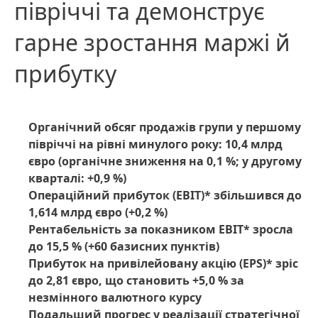
півріччі та демонструє
гарне зростання маржі й
прибутку
Органічний обсяг продажів групи у першому
півріччі на рівні минулого року: 10,4 млрд
євро
(органічне зниження на 0,1 %; у другому
кварталі: +0,9 %)
Операційний прибуток
(EBIT)* збільшився до
1,614 млрд євро
(+0,2 %)
Рентабельність за показником EBIT* зросла
до 15,5 %
(+60 базисних пунктів)
Прибуток на привілейовану акцію
(EPS)* зріс
до 2,81 євро, що становить +5,0 % за
незмінного валютного курсу
Подальший прогрес у реалізації стратегічної