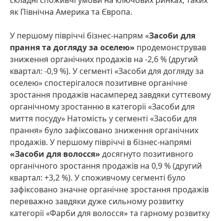
складні споживчі умови на ключових ринках, таких
як Північна Америка та Європа.
У першому півріччі бізнес-напрям «
Засоби для
прання та догляду за оселею»
продемонстрував
зниження органічних продажів на -2,6 % (другий
квартал: -0,9 %). У сегменті «Засоби для догляду за
оселею» спостерігалося позитивне органічне
зростання продажів насамперед завдяки суттєвому
органічному зростанню в категорії «Засоби для
миття посуду» Натомість у сегменті «Засоби для
прання» було зафіксовано зниження органічних
продажів. У першому півріччі в бізнес-напрямі
«Засоби для волосся»
досягнуто позитивного
органічного зростання продажів на 0,9 % (другий
квартал: +3,2 %). У споживчому сегменті було
зафіксовано значне органічне зростання продажів
переважно завдяки дуже сильному розвитку
категорії «Фарби для волосся» та гарному розвитку