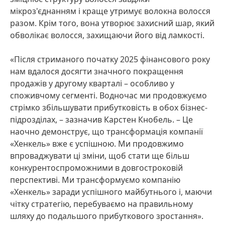
мікроз'єднанням і краще утримує волокна волосся
разом. Крім того, вона утворює захисний шар, який
обволікає волосся, захищаючи його від ламкості.
«Після стриманого початку 2025 фінансового року
нам вдалося досягти значного покращення
продажів у другому кварталі – особливо у
споживчому сегменті. Водночас ми продовжуємо
стрімко збільшувати прибутковість в обох бізнес-
підрозділах, – зазначив Карстен Кнобель. – Це
наочно демонструє, що трансформація компанії
«Хенкель» вже є успішною. Ми продовжимо
впроваджувати ці зміни, щоб стати ще більш
конкурентоспроможними в довгостроковій
перспективі. Ми трансформуємо компанію
«Хенкель» заради успішного майбутнього і, маючи
чітку стратегію, перебуваємо на правильному
шляху до подальшого прибуткового зростання».