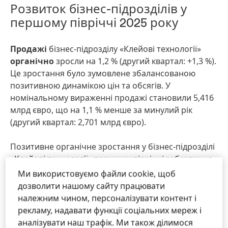
Розвиток бізнес-підрозділів у
першому півріччі 2025 року
Продажі
бізнес-підрозділу «Клейові технології»
органічно
зросли на 1,2 % (другий квартал: +1,3 %).
Це зростання було зумовлене збалансованою
позитивною динамікою цін та обсягів. У
номінальному вираженні продажі становили 5,416
млрд євро, що на 1,1 % менше за минулий рік
(другий квартал: 2,701 млрд євро).
Позитивне органічне зростання у бізнес-підрозділі
«Клейові технології» першому півріччі забезпечив
насамперед напрям
«Мобільність та
Ми використовуємо файли cookie, щоб
електроніка»
який продемонстрував хороше
дозволити нашому сайту працювати
органічне зростання на рівні 2,8% (другий квартал:
належним чином, персоналізувати контент і
+2,5 %). Це зростання було зумовлене двозначним
рекламу, надавати функції соціальних мереж і
органічним приростом у сегменті «Електроніка» та
аналізувати наш трафік. Ми також ділимося