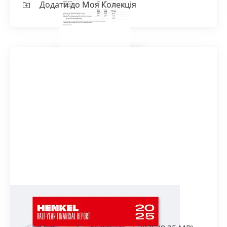
Додати до Моя Колекція
Half-year financial report 2025