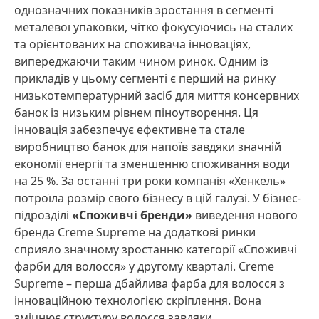
однозначних показників зростання в сегменті
металевої упаковки, чітко фокусуючись на сталих
та орієнтованих на споживача інноваціях,
випереджаючи таким чином ринок. Одним із
прикладів у цьому сегменті є перший на ринку
низькотемпературний засіб для миття консервних
банок із низьким рівнем піноутворення. Ця
інновація забезпечує ефективне та стале
виробництво банок для напоїв завдяки значній
економії енергії та зменшенню споживання води
на 25 %. За останні три роки компанія «Хенкель»
потроїла розмір свого бізнесу в цій галузі. У бізнес-
підрозділі
«Споживчі бренди»
виведення нового
бренда Creme Supreme на додаткові ринки
сприяло значному зростанню категорії «Споживчі
фарби для волосся» у другому кварталі. Creme
Supreme – перша дбайлива фарба для волосся з
інноваційною технологією скріплення. Вона
зміцнює структуру волосся завдяки