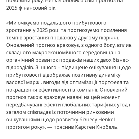
половини року, Henkel оновила свій прогноз на
2025 фінансовий рік.
«Ми очікуємо подальшого прибуткового
зростання у 2025 році та прогнозуємо посилення
темпів зростання продажів у другому півріччі.
Оновлений прогноз враховує, з одного боку, вплив
складного макроекономічного середовища на
органічний розвиток продажів наших двох бізнес-
підрозділів. З іншого – підвищене очікування щодо
прибутковості відображає позитивну динаміку
валової маржі, вигоди від оптимізації портфеля та
покращення ефективності в компанії. Оновлений
прогноз також враховує наявні на цей момент
передбачувані ефекти глобальних тарифних угод і
загалом співпадає із поточними ринковими
очікуваннями щодо розвитку бізнесу Henkel
протягом року», — пояснив Карстен Кнобель.