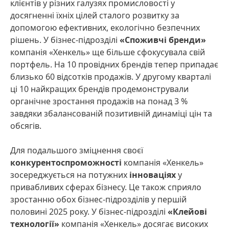
клієнтів у різних галузях промисловості у
досягненні їхніх цілей сталого розвитку за
допомогою ефективних, екологічно безпечних
рішень. У бізнес-підрозділі
«Споживчі бренди»
компанія «Хенкель» ще більше сфокусувала свій
портфель. На 10 провідних брендів тепер припадає
близько 60 відсотків продажів. У другому кварталі
ці 10 найкращих брендів продемонстрували
органічне зростання продажів на понад 3 %
завдяки збалансованій позитивній динаміці цін та
обсягів.
Для подальшого зміцнення своєї
конкурентоспроможності
компанія «Хенкель»
зосереджується на потужних
інноваціях
у
привабливих сферах бізнесу. Це також сприяло
зростанню обох бізнес-підрозділів у першій
половині 2025 року. У бізнес-підрозділі
«Клейові
технології»
компанія «Хенкель» досягає високих