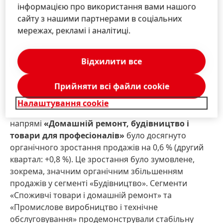
дуже сильним зростанням у сегменті «Товари для
інформацією про використання вами нашого
промисловості». Водночас в автомобільному
сайту з нашими партнерами в соціальних
сегменті відбувся спад через складну ринкову
мережах, рекламі і аналітиці.
ситуацію. У бізнес-напрямі
«Упаковка та
споживчі товари»
було зафіксовано стабільне
Відхилити все
органічне зростання (другий квартал: +0,4 %).
Попри те, що в сегменті упаковки спостерігалося
Прийняти всі файли сookie
незначне зниження органічних продажів, це було
компенсовано позитивним зростанням органічних
Налаштування cookie
продажів у сегменті споживчих товарів. У бізнес-
напрямі
«Домашній ремонт, будівництво і
товари для професіоналів»
було досягнуто
органічного зростання продажів на 0,6 % (другий
квартал: +0,8 %). Це зростання було зумовлене,
зокрема, значним органічним збільшенням
продажів у сегменті «Будівництво». Сегменти
«Споживчі товари і домашній ремонт» та
«Промислове виробництво і технічне
обслуговування» продемонстрували стабільну