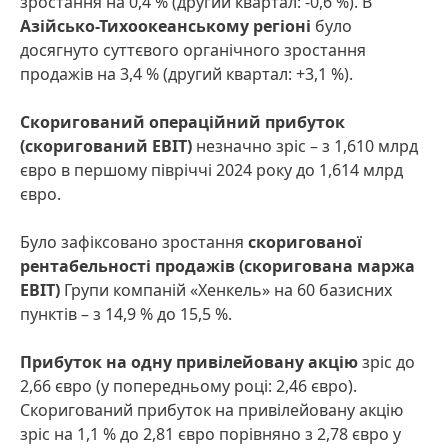
зростання на 0,4 % (другий квартал: -0,6 %). В
Азійсько-Тихоокеанському регіоні
було
досягнуто суттєвого органічного зростання
продажів на 3,4 % (другий квартал: +3,1 %).
Скоригований операційний прибуток
(скоригований EBIT)
незначно зріс – з 1,610 млрд
євро в першому півріччі 2024 року до 1,614 млрд
євро.
Було зафіксовано зростання
скоригованої
рентабельності продажів
(скоригована маржа
EBIT)
Групи компаній «Хенкель» на 60 базисних
пунктів – з 14,9 % до 15,5 %.
Прибуток на одну привілейовану акцію
зріс до
2,66 євро (у попередньому році: 2,46 євро).
Скоригований прибуток на привілейовану акцію
зріс на 1,1 % до 2,81 євро порівняно з 2,78 євро у