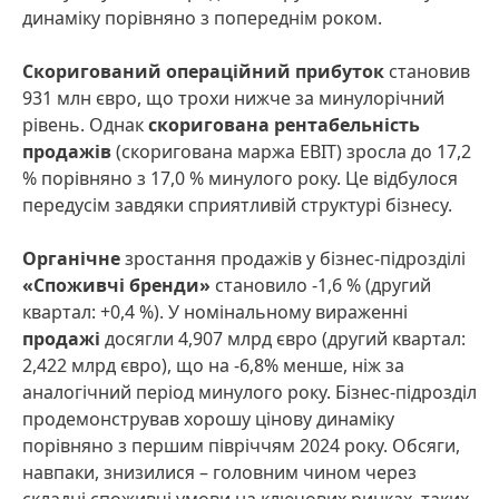
динаміку порівняно з попереднім роком.
Скоригований операційний прибуток
становив
931 млн євро, що трохи нижче за минулорічний
рівень. Однак
скоригована рентабельність
продажів
(скоригована маржа EBIT) зросла до 17,2
% порівняно з 17,0 % минулого року. Це відбулося
передусім завдяки сприятливій структурі бізнесу.
Органічне
зростання продажів у бізнес-підрозділі
«Споживчі бренди»
становило -1,6 % (другий
квартал: +0,4 %). У номінальному вираженні
продажі
досягли
4,907 млрд євро (другий квартал:
2,422 млрд євро), що на -6,8% менше, ніж за
аналогічний період минулого року. Бізнес-підрозділ
продемонстрував хорошу цінову динаміку
порівняно з першим півріччям 2024 року. Обсяги,
навпаки, знизилися – головним чином через