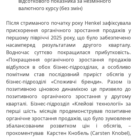
відсоткового показника за незмінного
валютного курсу
(без змін)
Після стриманого початку року Henkel зафіксувала
прискорення органічного зростання продажів у
першому півріччі 2025 року, що було забезпечено
насамперед результатами другого кварталу.
Водночас суттєво покращилася прибутковість.
«Покращення органічного зростання продажів
відбулося в обох бізнес-підрозділах, а особливо
помітним став послідовний приріст обсягів у
бізнес-підрозділі «Споживчі бренди». Разом із
позитивною ціновою динамікою це призвело до
позитивного органічного зростання у другому
кварталі. Бізнес-підрозділ «Клейові технології» за
перші шість місяців продемонстрував позитивне
органічне зростання продажів, що було зумовлене
збалансованим розвитком цін і обсягів, –
прокоментував Карстен Кнобель
(Carsten Knobel),