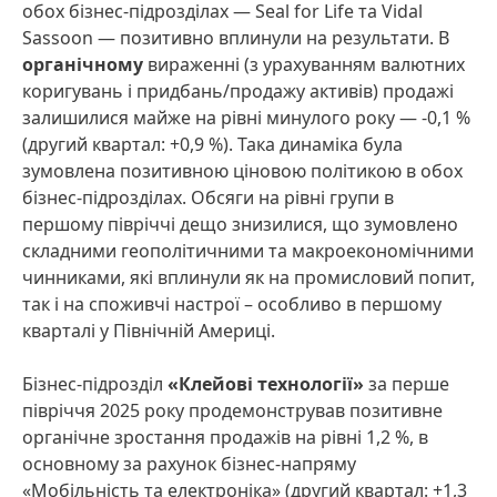
обох бізнес-підрозділах — Seal for Life та Vidal
Sassoon — позитивно вплинули на результати. В
органічному
вираженні (з урахуванням валютних
коригувань і придбань/продажу активів) продажі
залишилися майже на рівні минулого року — -0,1 %
(другий квартал: +0,9 %). Така динаміка була
зумовлена позитивною ціновою політикою в обох
бізнес-підрозділах. Обсяги на рівні групи в
першому півріччі дещо знизилися, що зумовлено
складними геополітичними та макроекономічними
чинниками, які вплинули як на промисловий попит,
так і на споживчі настрої – особливо в першому
кварталі у Північній Америці.
Бізнес-підрозділ
«Клейові технології»
за перше
півріччя 2025 року продемонстрував позитивне
органічне зростання продажів на рівні 1,2 %, в
основному за рахунок бізнес-напряму
«Мобільність та електроніка» (другий квартал: +1,3