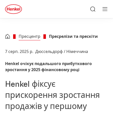
Skip to main content
Skip to footer
quick
search
Пошук
Ме
Пресцентр
Пресрелізи та прескіти
7 серп. 2025 р.
Дюссельдорф / Німеччина
Henkel очікує подальшого прибуткового
зростання у 2025 фінансовому році
Henkel фіксує
прискорення зростання
продажів у першому