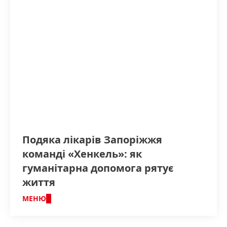
Подяка лікарів Запоріжжя
команді «Хенкель»: як
гуманітарна допомога рятує
життя
МЕНЮ