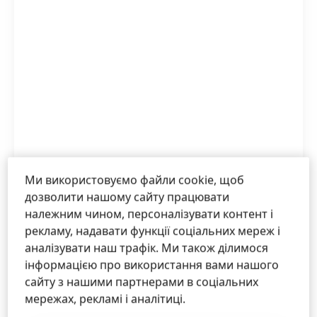
Ми використовуємо файли cookie, щоб
Henkel в Україні продовжує системну
дозволити нашому сайту працювати
гуманітарну підтримку — реалізовано новий
належним чином, персоналізувати контент і
проєкт для підтримки ветеранів з
рекламу, надавати функції соціальних мереж і
обмеженою мобільністю.
аналізувати наш трафік. Ми також ділимося
інформацією про використання вами нашого
Високий
сайту з нашими партнерами в соціальних
мережах, рекламі і аналітиці.
Низький