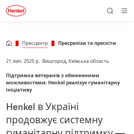
Skip to main content
Skip to footer
quick
search
Пошук
Ме
Пресцентр
Пресрелізи та прескіти
21 лип. 2025 р.
Вишгород, Київська область
Підтримка ветеранів з обмеженими
можливостями: Henkel реалізує гуманітарну
ініціативу
Henkel в Україні
продовжує системну
гуманітарну підтримку —