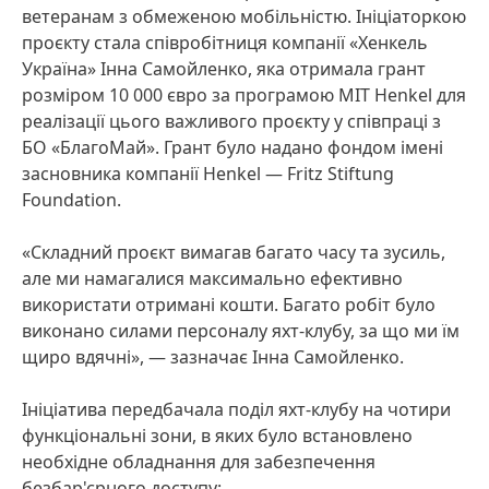
ветеранам з обмеженою мобільністю. Ініціаторкою
проєкту стала співробітниця компанії «Хенкель
Україна» Інна Самойленко, яка отримала грант
розміром 10 000 євро за програмою MIT Henkel для
реалізації цього важливого проєкту у співпраці з
БО «БлагоМай». Грант було надано фондом імені
засновника компанії Henkel — Fritz Stiftung
Foundation.
«Складний проєкт вимагав багато часу та зусиль,
але ми намагалися максимально ефективно
використати отримані кошти. Багато робіт було
виконано силами персоналу яхт-клубу, за що ми їм
щиро вдячні», — зазначає Інна Самойленко.
Ініціатива передбачала поділ яхт-клубу на чотири
функціональні зони, в яких було встановлено
необхідне обладнання для забезпечення
безбар'єрного доступу: