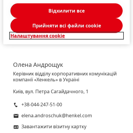
Додати до Моя Колекція
Відхилити все
1 / 4
Прийняти всі файли сookie
Налаштування cookie
Олена
Андрощук
Керівник відділу корпоративних комунікацій
компанії «Хенкель» в Україні
Київ, вул. Петра Сагайдачного, 1
+38-044-247-51-00
elena.androschuk@henkel.com
Завантажити візитну картку