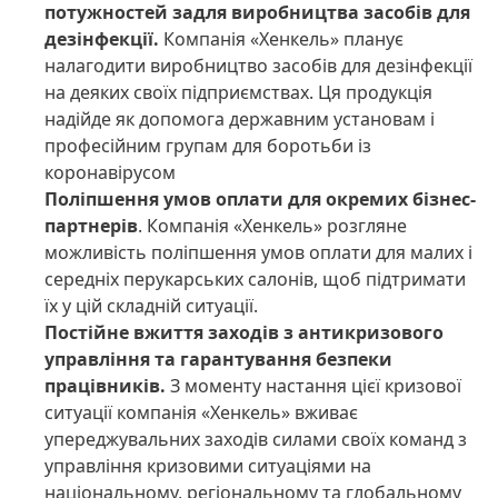
потужностей задля виробництва засобів для
дезінфекції.
Компанія «Хенкель» планує
налагодити виробництво засобів для дезінфекції
на деяких своїх підприємствах. Ця продукція
надійде як допомога державним установам і
професійним групам для боротьби із
коронавірусом
Поліпшення умов оплати для окремих бізнес-
партнерів
. Компанія «Хенкель» розгляне
можливість поліпшення умов оплати для малих і
середніх перукарських салонів, щоб підтримати
їх у цій складній ситуації.
Постійне вжиття заходів з антикризового
управління та гарантування безпеки
працівників.
З моменту настання цієї кризової
ситуації компанія «Хенкель» вживає
упереджувальних заходів силами своїх команд з
управління кризовими ситуаціями на
національному, регіональному та глобальному