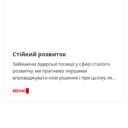
Стійкий розвиток
Займаючи лідерські позиції у сфері сталого
розвитку, ми прагнемо першими
впроваджувати нові рішення і при цьому, як і
раніше, здійснювати свою діяльність з
належною відповідальністю та
МЕНЮ
примножувати економічний успіх компанії.