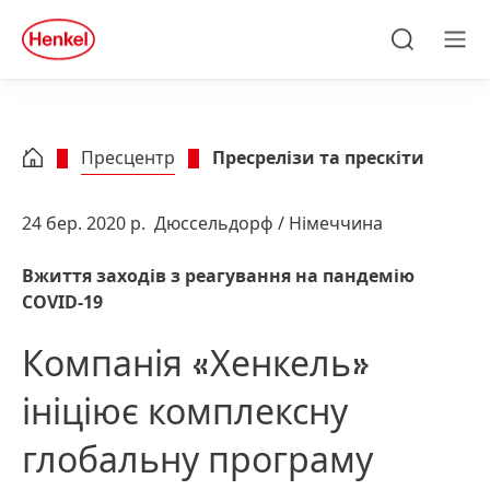
Skip to main content
Skip to footer
quick
search
Пошук
Ме
Пресцентр
Пресрелізи та прескіти
24 бер. 2020 р.
Дюссельдорф / Німеччина
Вжиття заходів з реагування на пандемію
COVID-19
Компанія «Хенкель»
ініціює комплексну
глобальну програму