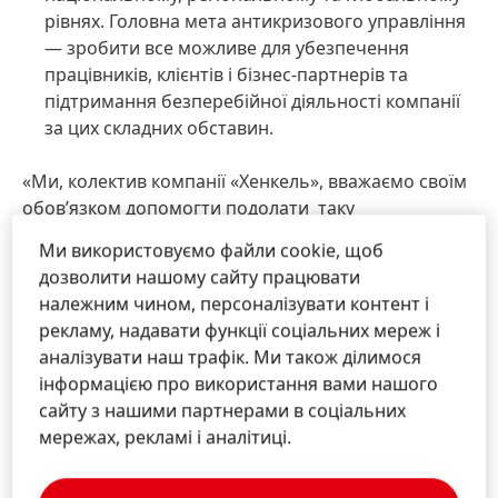
рівнях. Головна мета антикризового управління
— зробити все можливе для убезпечення
працівників, клієнтів і бізнес-партнерів та
підтримання безперебійної діяльності компанії
за цих складних обставин.
«Ми, колектив компанії «Хенкель», вважаємо своїм
обов’язком допомогти подолати таку
безпрецедентну ситуацію. Згідно з нашими
Ми використовуємо файли cookie, щоб
цінностями ми маємо намір зробити свій внесок у
дозволити нашому сайту працювати
цю справу завдяки реалізації комплексної
належним чином, персоналізувати контент і
глобальної програми солідарності, — зазначив
рекламу, надавати функції соціальних мереж і
Карстен Кнобель, голова правління Ради
аналізувати наш трафік. Ми також ділимося
директорів компанії «Хенкель». — Ми згуртувалися
інформацією про використання вами нашого
у боротьбі з пандемією і прагнемо захистити
сайту з нашими партнерами в соціальних
наших працівників і зберегти їхні робочі місця,
мережах, рекламі і аналітиці.
допомагаємо нашим клієнтам і надаємо підтримку
громадам, у яких ми здійснюємо свою діяльність.