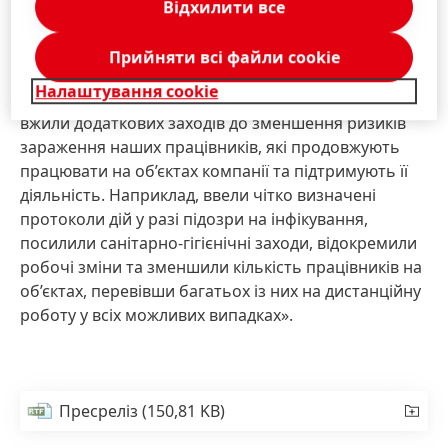
Відхилити все
Я також хочу висловити подяку нашим
антикризовим командам глобального та місцевого
Прийняти всі файли сookie
рівня, які активно діяли від самого початку
Налаштування cookie
поширення коронавірусної інфекції в Китаї. Ми
вжили додаткових заходів до зменшення ризиків
зараження наших працівників, які продовжують
працювати на об’єктах компанії та підтримують її
діяльність. Наприклад, ввели чітко визначені
протоколи дій у разі підозри на інфікування,
посилили санітарно-гігієнічні заходи, відокремили
робочі зміни та зменшили кількість працівників на
об’єктах, перевівши багатьох із них на дистанційну
роботу у всіх можливих випадках».
Пресреліз
(150,81 KB)