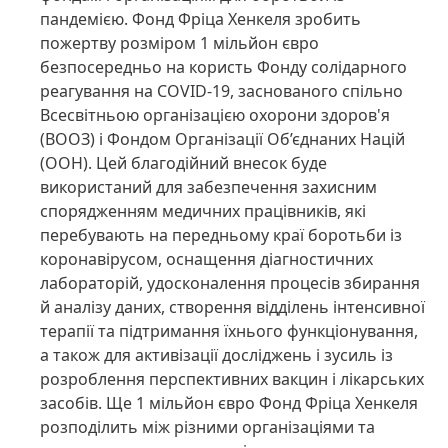
пандемією. Фонд Фріца Хенкеля зробить
пожертву розміром 1 мільйон євро
безпосередньо на користь Фонду солідарного
реагування на COVID-19, заснованого спільно
Всесвітньою організацією охорони здоров'я
(ВООЗ) і Фондом Організації Об’єднаних Націй
(ООН). Цей благодійний внесок буде
використаний для забезпечення захисним
спорядженням медичних працівників, які
перебувають на передньому краї боротьби із
коронавірусом, оснащення діагностичних
лабораторій, удосконалення процесів збирання
й аналізу даних, створення відділень інтенсивної
терапії та підтримання їхнього функціонування,
а також для активізації досліджень і зусиль із
розроблення перспективних вакцин і лікарських
засобів. Ще 1 мільйон євро Фонд Фріца Хенкеля
розподілить між різними організаціями та