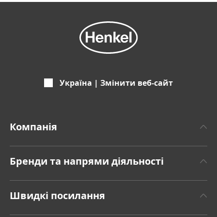
Україна | Змінити веб-сайт
Компанія
Про Хенкель
Бренди та напрями діяльності
Бренд Henkel
«Henkel Клейові технології» Henkel Adhesive
Факти та цифри
Швидкі посилання
Technologies
Пресрелізи