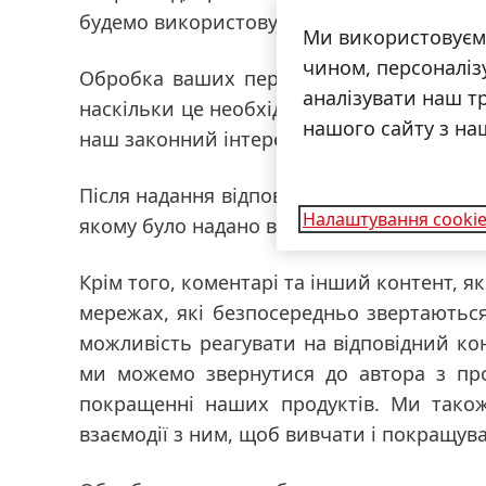
будемо використовувати ваше ім'я, ваше і
Ми використовуєм
чином, персоналізу
Обробка ваших персональних даних ґрун
аналізувати наш т
наскільки це необхідно для відповіді на 
нашого сайту з на
наш законний інтерес надати вам бажан
Після надання відповіді на ваш запит ми
Налаштування cooki
якому було надано відповідь на ваш запит
Крім того, коментарі та інший контент, я
мережах, які безпосередньо звертаютьс
можливість реагувати на відповідний ко
ми можемо звернутися до автора з пр
покращенні наших продуктів. Ми також
взаємодії з ним, щоб вивчати і покращув