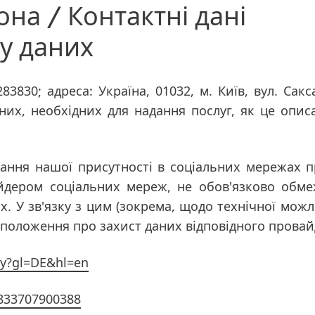
она / Контактні дані
у даних
3830; адреса: Україна, 01032, м. Київ, вул. Сакс
их, необхідних для надання послуг, як це опис
стання нашої присутності в соціальних мережах
айдером соціальних мереж, не обов'язково обм
. У зв'язку з цим
(зокрема, щодо технічної можл
положення про захист даних відповідного провайд
acy?gl=DE&hl=en
5833707900388