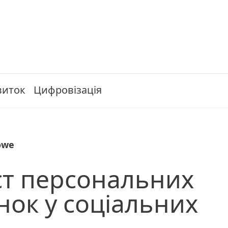
виток
Цифровізація
owe
ст персональних
нок у соціальних