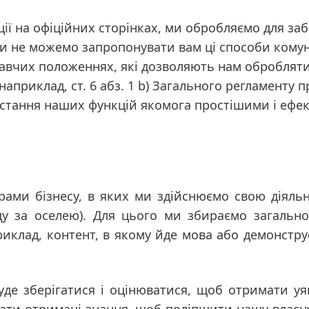
кації на офіційних сторінках, ми обробляємо для 
ми не можемо запропонувати вам ці способи комуні
вчих положеннях, які дозволяють нам обробляти 
(наприклад, ст. 6 абз. 1 b) Загального регламенту 
истання наших функцій якомога простішими і еф
ферами бізнесу, в яких ми здійснюємо свою діяль
яду за оселею). Для цього ми збираємо загальн
риклад, контент, в якому йде мова або демонстру
буде зберігатися і оцінюватися, щоб отримати 