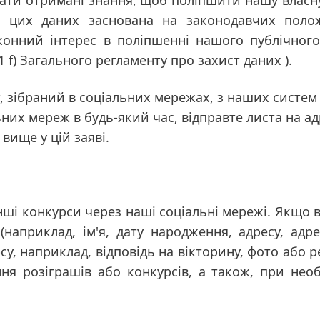
ати отримані знання, щоб поліпшити нашу власну к
 цих даних заснована на законодавчих поло
конний інтерес в поліпшенні нашого публічног
 1 f) Загального регламенту про захист даних ).
зібраний в соціальних мережах, з наших систем ч
них мереж в будь-який час, відправте листа на ад
вище у цій заяві.
інші конкурси через наші соціальні мережі. Якщо 
і
(наприклад, ім'я, дату народження, адресу, адр
у, наприклад, відповідь на вікторину, фото або 
я розіграшів або конкурсів, а також, при необх