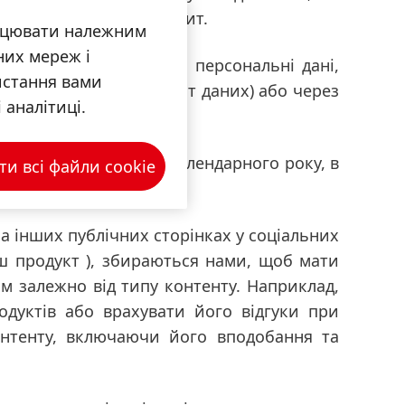
б відповісти на ваш запит.
рацювати належним
них мереж і
оляють нам обробляти персональні дані,
истання вами
го регламенту про захист даних) або через
 аналітиці.
ро захист даних)
одного року з кінця календарного року, в
и всі файли сookie
на інших публічних сторінках у соціальних
аш продукт ), збираються нами, щоб мати
м залежно від типу контенту. Наприклад,
уктів або врахувати його відгуки при
онтенту, включаючи його вподобання та