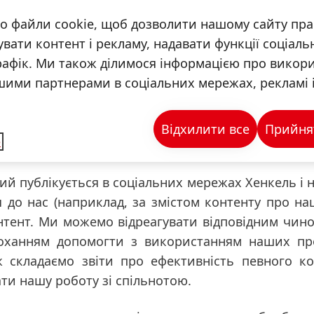
м'я користувача і додаткові дані, надані вами, що
о файли cookie, щоб дозволити нашому сайту п
вати контент і рекламу, надавати функції соціаль
тується на законодавчих положеннях, які дозв
рафік. Ми також ділимося інформацією про викор
ваш запит
(наприклад, пункт 1 b статті 6 Загально
шими партнерами в соціальних мережах, рекламі і
у інформацію
(ст. 6, п. 1 f Загального регламенту п
 видаляємо ваш запит та всю інформацію протягом 
Відхилити все
Прийнят
e
.
кий публікується в соціальних мережах Хенкель і 
я до нас
(наприклад, за змістом контенту про н
нтент. Ми можемо відреагувати відповідним чино
оханням допомогти з використанням наших прод
 складаємо звіти про ефективність певного к
ати нашу роботу зі спільнотою.