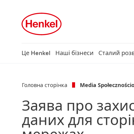
Skip to main content
Skip to footer
Це Henkel
Наші бізнеси
Сталий роз
Головна сторінка
Media Społeczności
Заява про захи
даних для сторі