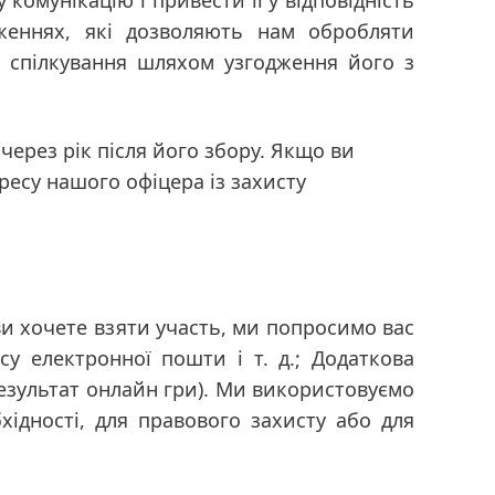
омунікацію і привести її у відповідність
женнях, які дозволяють нам обробляти
о спілкування шляхом узгодження його з
ерез рік після його збору. Якщо ви
ресу нашого офіцера із захисту
ви хочете взяти участь, ми попросимо вас
есу електронної пошти і т. д.; Додаткова
результат онлайн гри). Ми використовуємо
ідності, для правового захисту або для