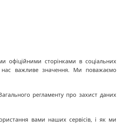
150 років Henkel
Звіт про 
рік
(англі
150 років духу новаторства – це
формування прогресу зі змістом. У
Звіт про 
Henkel ми перетворюємо зміни на
(англійс
ими офіційними сторінками в соціальних
можливості, впроваджуючи
Додати д
 нас важливе значення. Ми поважаємо
інновації, сталий розвиток і
відповідальність, щоб разом
будувати краще майбутнє.
Загального регламенту про захист даних
МЕНЮ
ористання вами наших сервісів, і як ми