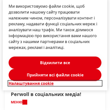
Ми використовуємо файли cookie, щоб
дозволити нашому сайту працювати
належним чином, персоналізувати контент і
рекламу, надавати функції соціальних мереж і
Додаткова інформація
аналізувати наш трафік. Ми також ділимося
інформацією про використання вами нашого
сайту з нашими партнерами в соціальних
мережах, рекламі і аналітиці.
Зв’яжіться з нами!
Отримайте консультацію щодо наших
брендів і рішень.
Відхилити все
КОНТАКТ
Прийняти всі файли сookie
Налаштування cookie
Perwoll в соціальних медіа!
МЕНЮ