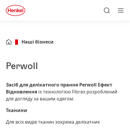
Skip to main content
Skip to footer
quick
search
Пошук
Ме
Наші бізнеси
Perwoll
Засіб для делікатного прання Perwoll Ефект
Відновлення
із технологією Fibrex розроблений
для догляду за вашим одягом.
Тканини
Для всіх видів тканин зокрема делікатних